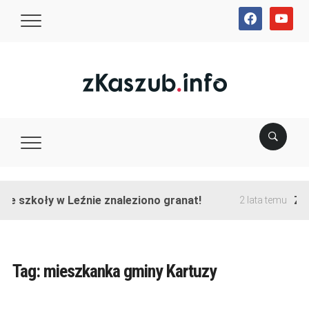
facebook
youtube
ie szkoły w Leźnie znaleziono granat!
Zak
2 lata temu
Tag:
mieszkanka gminy Kartuzy