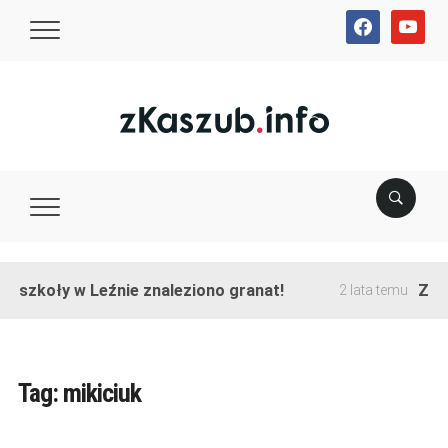
facebook
youtube
e szkoły w Leźnie znaleziono granat!
Zako
2 lata temu
Tag:
mikiciuk