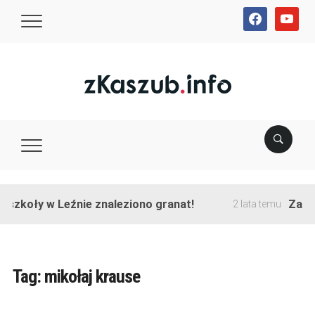
facebook
youtube
szkoły w Leźnie znaleziono granat!
Zakońc
2 lata temu
Tag:
mikołaj krause