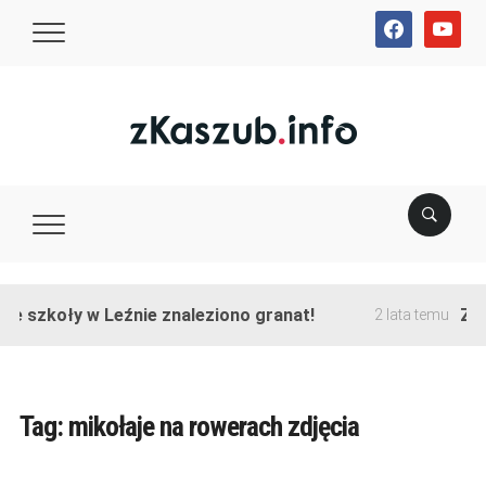
facebook
youtube
ie szkoły w Leźnie znaleziono granat!
Zako
2 lata temu
Tag:
mikołaje na rowerach zdjęcia