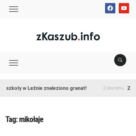
facebook
youtube
e szkoły w Leźnie znaleziono granat!
Zakoń
2 lata temu
Tag:
mikołaje