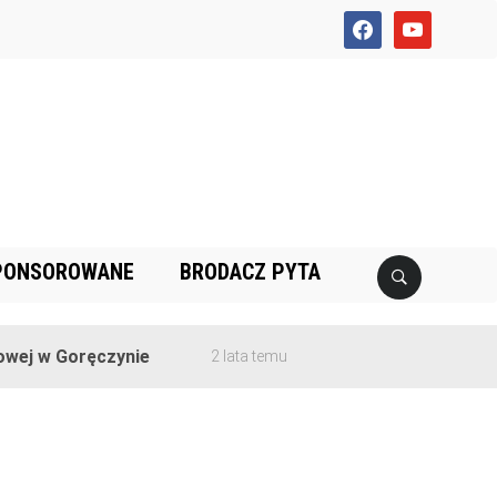
facebook
youtube
PONSOROWANE
BRODACZ PYTA
ej w Goręczynie
2 lata temu