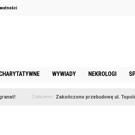
ywatności
 CHARYTATYWNE
WYWIADY
NEKROLOGI
S
anat!
Zakończono przebudowę ul. Topolow
2 lata temu