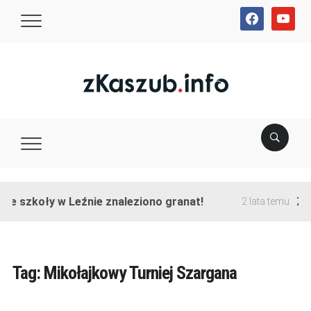
facebook
youtube
ie szkoły w Leźnie znaleziono granat!
Zak
2 lata temu
Tag:
Mikołajkowy Turniej Szargana