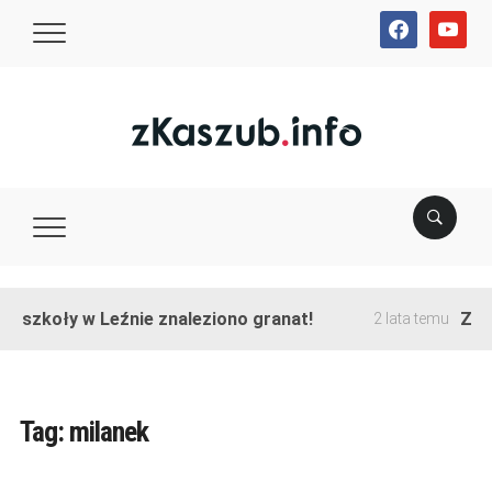
facebook
youtube
e szkoły w Leźnie znaleziono granat!
Zako
2 lata temu
Tag:
milanek