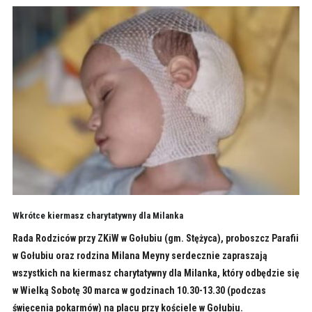
Wkrótce kiermasz charytatywny dla Milanka
Rada Rodziców przy ZKiW w Gołubiu (gm. Stężyca), proboszcz Parafii
w Gołubiu oraz rodzina Milana Meyny serdecznie zapraszają
wszystkich na kiermasz charytatywny dla Milanka, który odbędzie się
w Wielką Sobotę 30 marca w godzinach 10.30-13.30 (podczas
święcenia pokarmów) na placu przy kościele w Gołubiu.