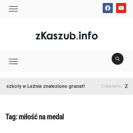
facebook
youtube
ie szkoły w Leźnie znaleziono granat!
Zako
2 lata temu
Tag:
miłość na medal