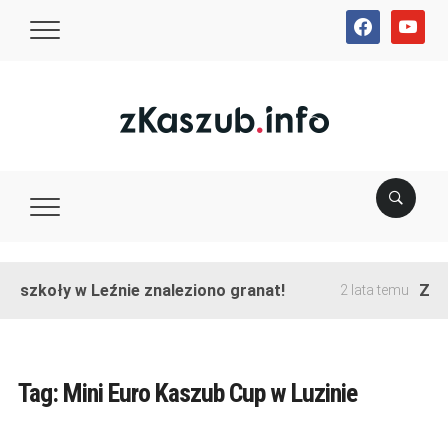
facebook
youtube
e szkoły w Leźnie znaleziono granat!
Zako
2 lata temu
Tag:
Mini Euro Kaszub Cup w Luzinie