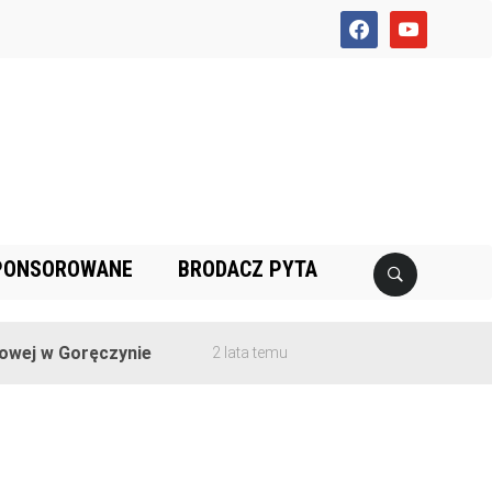
facebook
youtube
PONSOROWANE
BRODACZ PYTA
ej w Goręczynie
2 lata temu