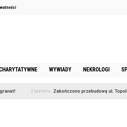
ywatności
 CHARYTATYWNE
WYWIADY
NEKROLOGI
S
ranat!
Zakończono przebudowę ul. Topolow
2 lata temu