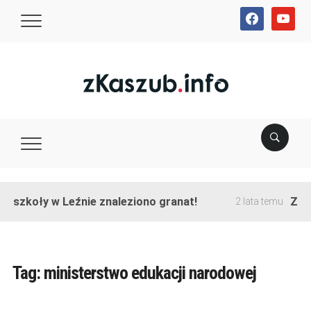
facebook
youtube
e szkoły w Leźnie znaleziono granat!
Zako
2 lata temu
Tag:
ministerstwo edukacji narodowej