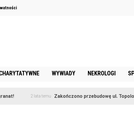
ywatności
 CHARYTATYWNE
WYWIADY
NEKROLOGI
S
anat!
Zakończono przebudowę ul. Topolowe
2 lata temu