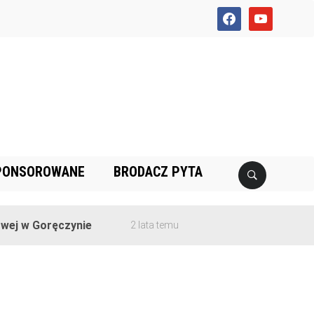
facebook
youtube
PONSOROWANE
BRODACZ PYTA
j w Goręczynie
2 lata temu