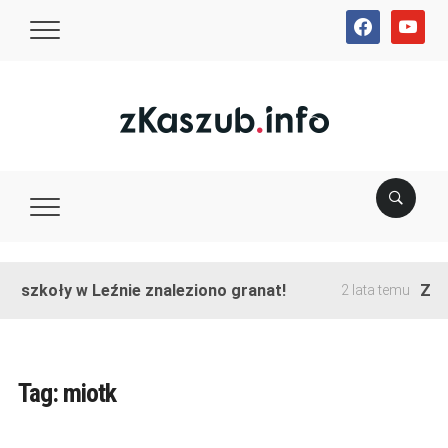
facebook
youtube
e szkoły w Leźnie znaleziono granat!
Zako
2 lata temu
Tag:
miotk