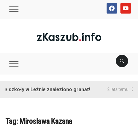
facebook
youtube
ie szkoły w Leźnie znaleziono granat!
Zak
2 lata temu
Tag:
Mirosława Kazana