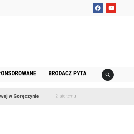
facebook
youtube
PONSOROWANE
BRODACZ PYTA
j w Goręczynie
2 lata temu