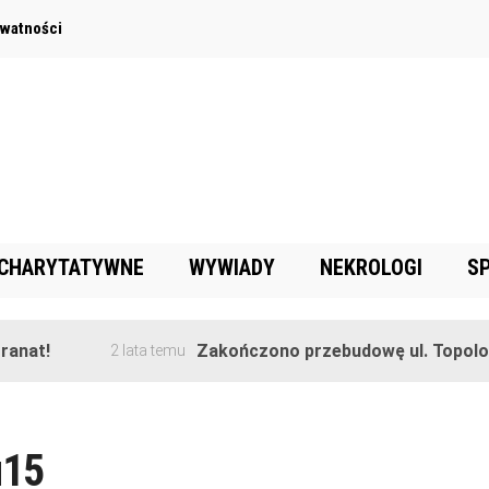
ywatności
 CHARYTATYWNE
WYWIADY
NEKROLOGI
S
anat!
Zakończono przebudowę ul. Topolowe
2 lata temu
u15