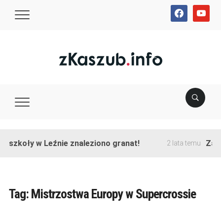
facebook
youtube
e szkoły w Leźnie znaleziono granat!
Zako
2 lata temu
Tag:
Mistrzostwa Europy w Supercrossie