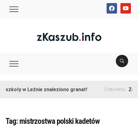
facebook
youtube
e szkoły w Leźnie znaleziono granat!
Zako
2 lata temu
Tag:
mistrzostwa polski kadetów