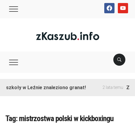
facebook
youtube
e szkoły w Leźnie znaleziono granat!
Zakoń
2 lata temu
Tag:
mistrzostwa polski w kickboxingu