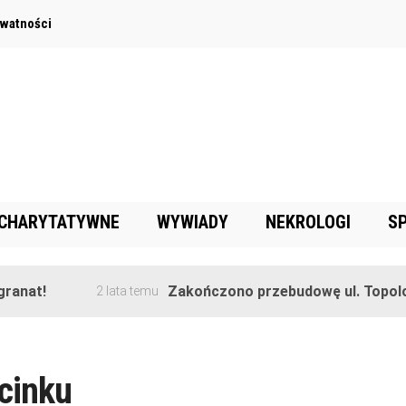
ywatności
 CHARYTATYWNE
WYWIADY
NEKROLOGI
S
anat!
Zakończono przebudowę ul. Topolow
2 lata temu
cinku