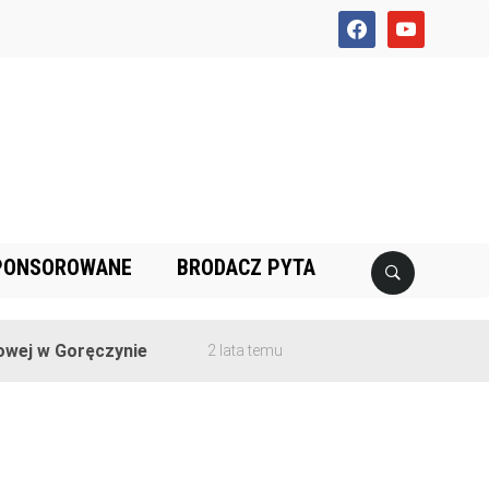
facebook
youtube
PONSOROWANE
BRODACZ PYTA
ej w Goręczynie
2 lata temu