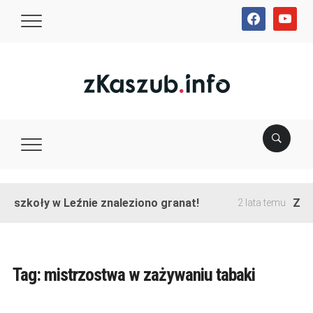
facebook
youtube
e szkoły w Leźnie znaleziono granat!
Zako
2 lata temu
Tag:
mistrzostwa w zażywaniu tabaki