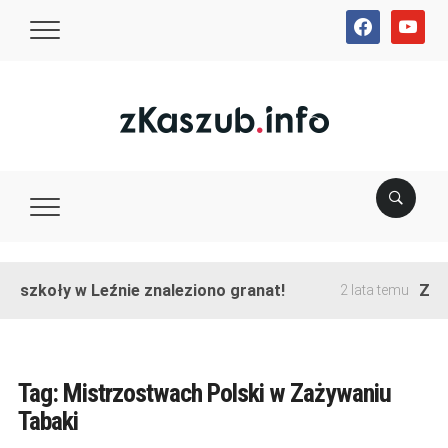
facebook
youtube
e szkoły w Leźnie znaleziono granat!
Zako
2 lata temu
Tag:
Mistrzostwach Polski w Zażywaniu
Tabaki