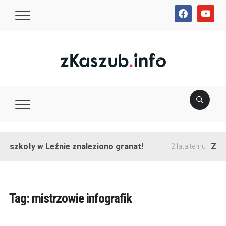
facebook
youtube
e szkoły w Leźnie znaleziono granat!
Zako
2 lata temu
Tag:
mistrzowie infografik