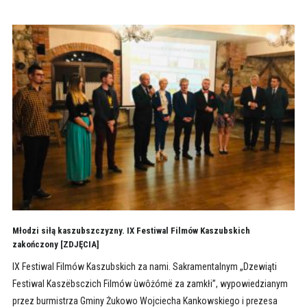
Młodzi siłą kaszubszczyzny. IX Festiwal Filmów Kaszubskich
zakończony [ZDJĘCIA]
IX Festiwal Filmów Kaszubskich za nami. Sakramentalnym „Dzewiąti
Festiwal Kaszëbsczich Filmów ùwôżómë za zamkłi”, wypowiedzianym
przez burmistrza Gminy Żukowo Wojciecha Kankowskiego i prezesa