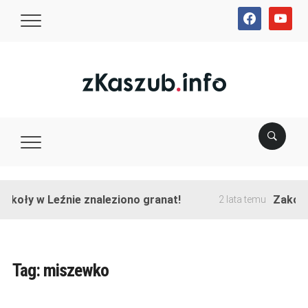
facebook
youtube
y w Leźnie znaleziono granat!
Zakończono 
2 lata temu
Tag:
miszewko