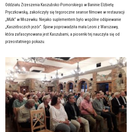
Oddziału Zrzeszenia Kaszubsko-Pomorskiego w Baninie Elżbietę
Pryczkowską, zakończyły się tegoroczne seanse filmowe w restauracji
„Mùlk” w Miszewku. Niejako suplementem było wspólne odśpiewanie
„Kaszëbsczich jezór”. Śpiew poprowadziła mała Leoni z Warszawy,
która zafascynowana jest Kaszubami, a piosenki tej nauczyła się od
przeostatniego pokazu.