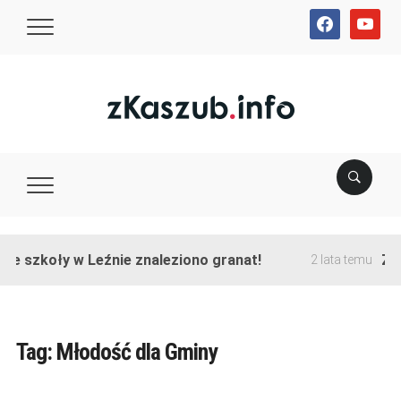
facebook
youtube
ie szkoły w Leźnie znaleziono granat!
Zak
2 lata temu
Tag:
Młodość dla Gminy