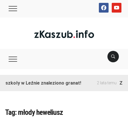
facebook
youtube
e szkoły w Leźnie znaleziono granat!
Zako
2 lata temu
Tag:
młody heweliusz