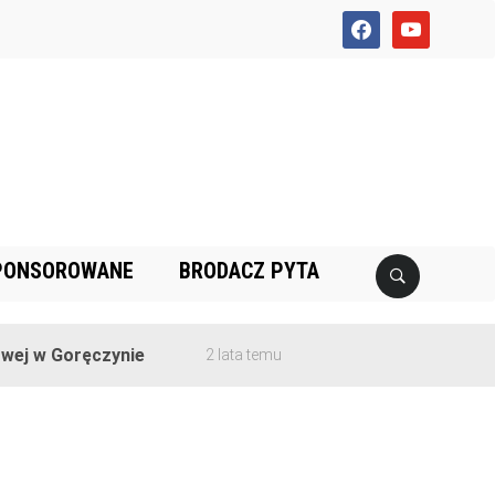
facebook
youtube
PONSOROWANE
BRODACZ PYTA
ej w Goręczynie
2 lata temu