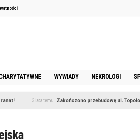
ywatności
 CHARYTATYWNE
WYWIADY
NEKROLOGI
S
anat!
Zakończono przebudowę ul. Topolow
2 lata temu
ejska