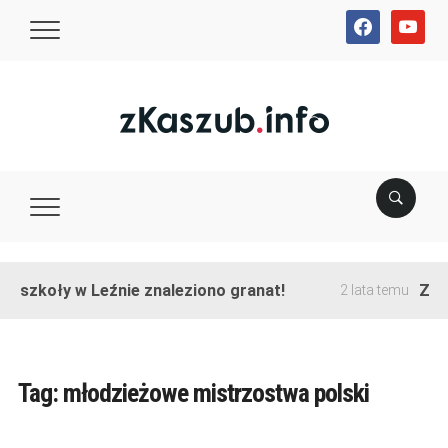
facebook
youtube
ie szkoły w Leźnie znaleziono granat!
Zako
2 lata temu
Tag:
młodzieżowe mistrzostwa polski