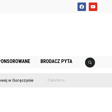
facebook
youtube
PONSOROWANE
BRODACZ PYTA
ej w Goręczynie
2 lata temu