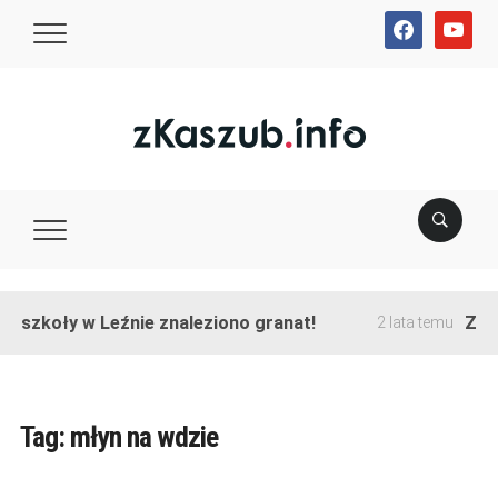
facebook
youtube
e szkoły w Leźnie znaleziono granat!
Zako
2 lata temu
Tag:
młyn na wdzie