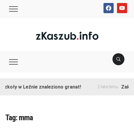
facebook
youtube
koły w Leźnie znaleziono granat!
Zakończo
2 lata temu
Tag:
mma