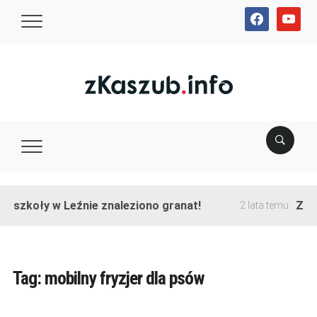
facebook
youtube
e szkoły w Leźnie znaleziono granat!
Zako
2 lata temu
Tag:
mobilny fryzjer dla psów