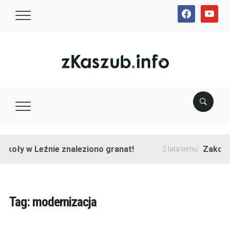
facebook
youtube
y w Leźnie znaleziono granat!
Zakończono 
2 lata temu
Tag:
modernizacja