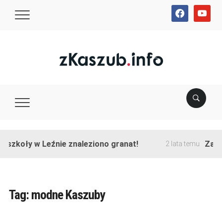
facebook
youtube
szkoły w Leźnie znaleziono granat!
Zakońc
2 lata temu
Tag:
modne Kaszuby