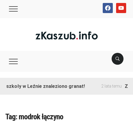
facebook
youtube
ie szkoły w Leźnie znaleziono granat!
Zako
2 lata temu
Tag:
modrok łączyno