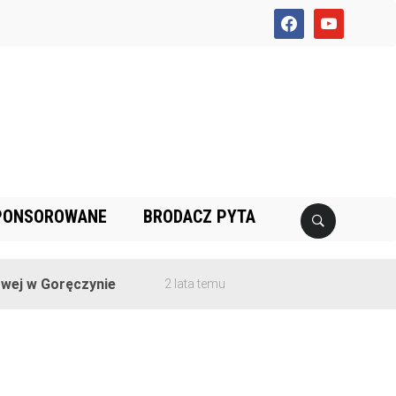
facebook
youtube
PONSOROWANE
BRODACZ PYTA
j w Goręczynie
2 lata temu