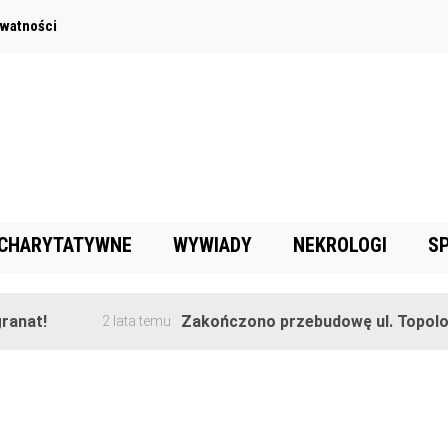
ywatności
 CHARYTATYWNE
WYWIADY
NEKROLOGI
S
anat!
Zakończono przebudowę ul. Topolowe
2 lata temu