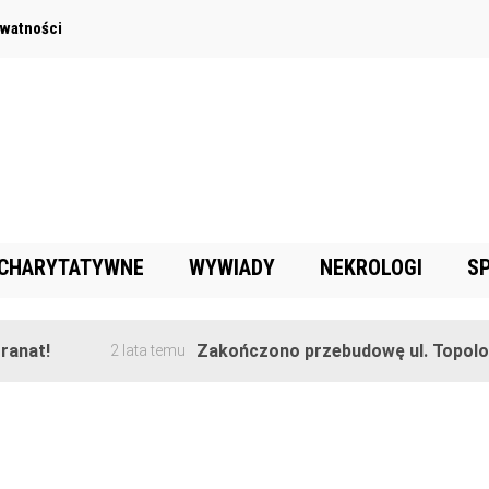
ywatności
 CHARYTATYWNE
WYWIADY
NEKROLOGI
S
anat!
Zakończono przebudowę ul. Topolow
2 lata temu