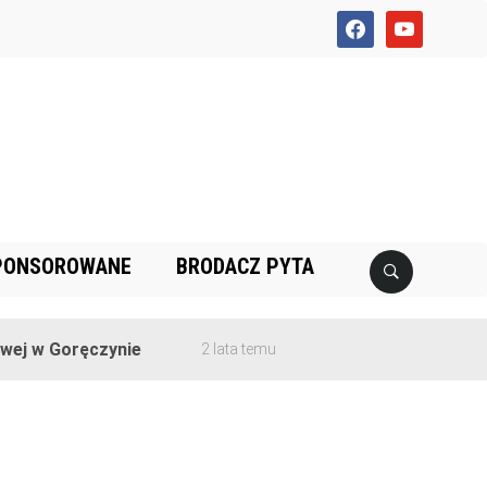
facebook
youtube
PONSOROWANE
BRODACZ PYTA
ej w Goręczynie
2 lata temu