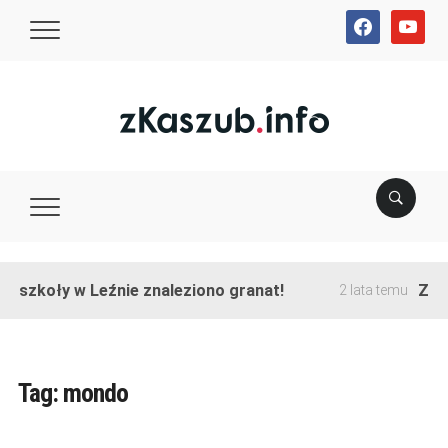
facebook
youtube
e szkoły w Leźnie znaleziono granat!
Zakoń
2 lata temu
Tag:
mondo