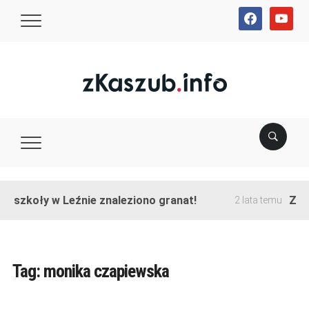
facebook
youtube
e szkoły w Leźnie znaleziono granat!
Zako
2 lata temu
Tag:
monika czapiewska