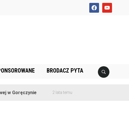
facebook
youtube
PONSOROWANE
BRODACZ PYTA
 w Goręczynie
2 lata temu