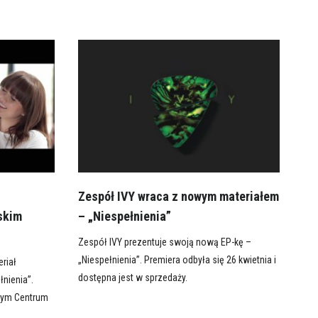
Zespół IVY wraca z nowym materiałem
skim
– „Niespełnienia”
Zespół IVY prezentuje swoją nową EP-kę –
„Niespełnienia”. Premiera odbyła się 26 kwietnia i
eriał
dostępna jest w sprzedaży.
nienia”.
wym Centrum
.