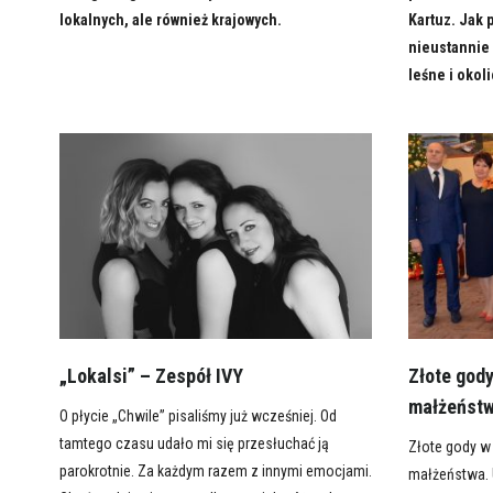
lokalnych, ale również krajowych.
Kartuz. Jak 
nieustannie 
leśne i okol
„Lokalsi” – Zespół IVY
Złote god
małżeństw
O płycie „Chwile” pisaliśmy już wcześniej. Od
tamtego czasu udało mi się przesłuchać ją
Złote gody w
parokrotnie. Za każdym razem z innymi emocjami.
małżeństwa. U