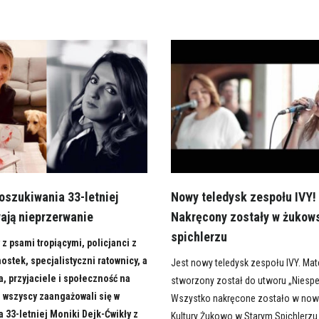
oszukiwania 33-letniej
Nowy teledysk zespołu IVY!
wają nieprzerwanie
Nakręcony zostały w żukow
spichlerzu
z psami tropiącymi, policjanci z
ostek, specjalistyczni ratownicy, a
Jest nowy teledysk zespołu IVY. Mat
a, przyjaciele i społeczność na
stworzony został do utworu „Niespeł
 wszyscy zaangażowali się w
Wszystko nakręcone zostało w no
 33-letniej Moniki Dejk-Ćwikły z
Kultury Żukowo w Starym Spichlerzu