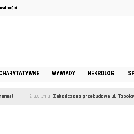
ywatności
 CHARYTATYWNE
WYWIADY
NEKROLOGI
S
at!
Zakończono przebudowę ul. Topolowej
2 lata temu