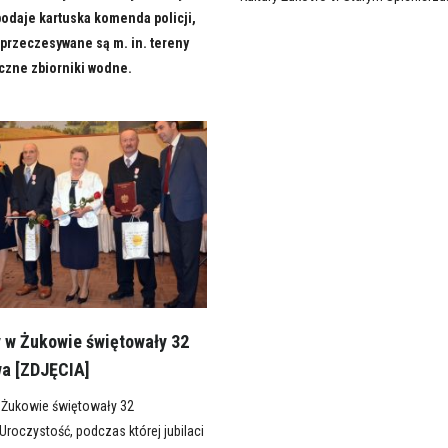
podaje kartuska komenda policji,
przeczesywane są m. in. tereny
iczne zbiorniki wodne.
y w Żukowie świętowały 32
a [ZDJĘCIA]
 Żukowie świętowały 32
roczystość, podczas której jubilaci