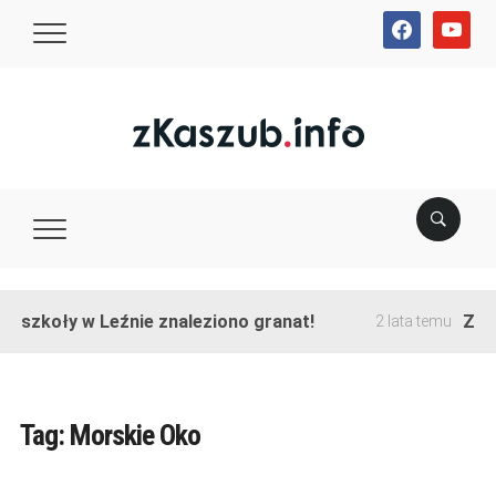
facebook
youtube
e szkoły w Leźnie znaleziono granat!
Zako
2 lata temu
Tag:
Morskie Oko