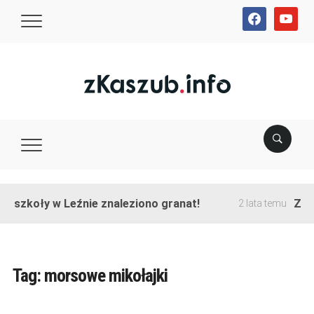
facebook
youtube
e szkoły w Leźnie znaleziono granat!
Zako
2 lata temu
Tag:
morsowe mikołajki