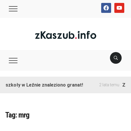
facebook
youtube
e szkoły w Leźnie znaleziono granat!
Zako
2 lata temu
Tag:
mrg