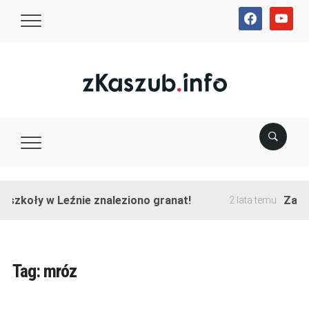
facebook
youtube
szkoły w Leźnie znaleziono granat!
Zakońc
2 lata temu
Tag:
mróz