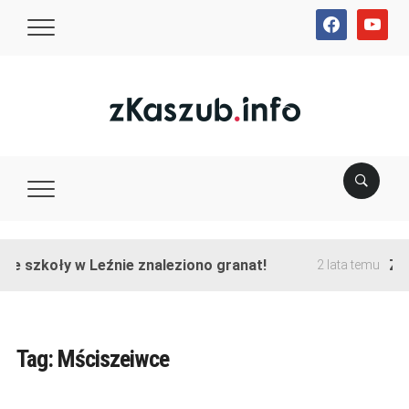
facebook
youtube
ie szkoły w Leźnie znaleziono granat!
Zak
2 lata temu
Tag:
Mściszeiwce