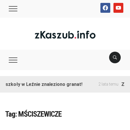
facebook
youtube
e szkoły w Leźnie znaleziono granat!
Zako
2 lata temu
Tag:
MŚCISZEWICZE