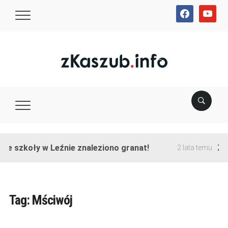
facebook
youtube
ie szkoły w Leźnie znaleziono granat!
Zak
2 lata temu
Tag:
Mściwój