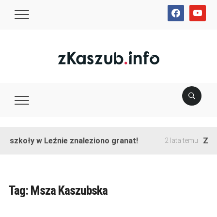
facebook
youtube
e szkoły w Leźnie znaleziono granat!
Zako
2 lata temu
Tag:
Msza Kaszubska