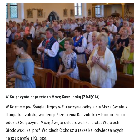
W Sulęczynie odprawiono Mszę Kaszubską [ZDJĘCIA]
W Kościele pw. Świętej Trójcy w Sulęczynie odbyła się Msza Święta z
liturgia kaszubską w intencji Zrzeszenia Kaszubsko – Pomorskiego
oddział Sulęczyno. Mszę Świętą celebrowali ks. prałat Wojciech
Głodowski, ks. prof. Wojciech Cichosz a także ks. odwiedzających
naszą parafię z Kalisza.