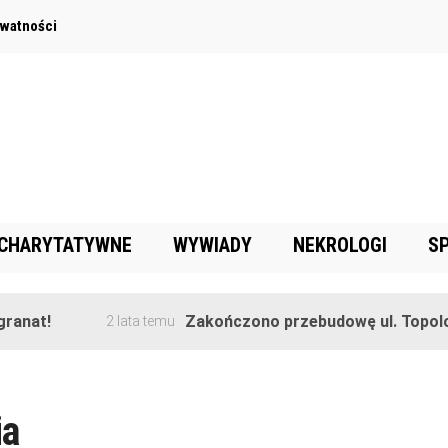
ywatności
 CHARYTATYWNE
WYWIADY
NEKROLOGI
S
ranat!
Zakończono przebudowę ul. Topolow
2 lata temu
ia