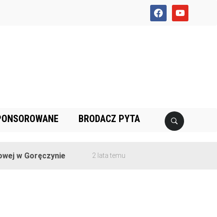
facebook
youtube
PONSOROWANE
BRODACZ PYTA
ej w Goręczynie
2 lata temu