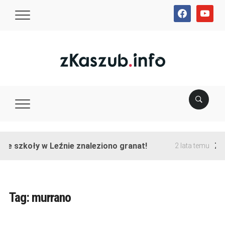
facebook
youtube
nie szkoły w Leźnie znaleziono granat!
Zak
2 lata temu
Tag:
murrano